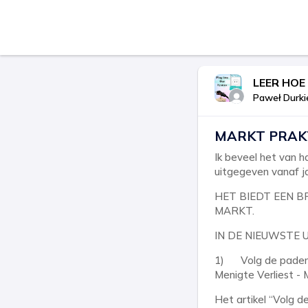
LEER HOE
Paweł Durki
MARKT PRAKT
Ik beveel het van 
uitgegeven vanaf j
HET BIEDT EEN 
MARKT.
IN DE NIEUWSTE 
1) Volg de paden v
Menigte Verliest -
Het artikel “Volg d