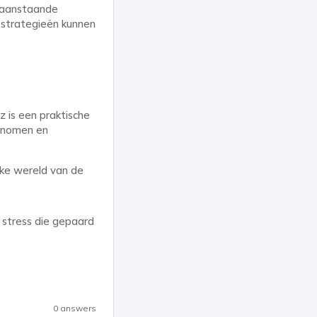
e aanstaande
sstrategieën kunnen
 is een praktische
genomen en
jke wereld van de
 stress die gepaard
0 answers