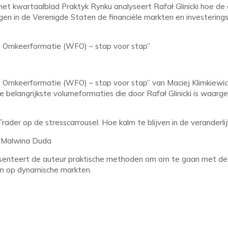
 het kwartaalblad Praktyk Rynku analyseert Rafał Glinicki hoe d
gen in de Verenigde Staten de financiële markten en investering
mkeerformatie (WFO) – stap voor stap”
e Omkeerformatie (WFO) – stap voor stap” van Maciej Klimkiewicz
e belangrijkste volumeformaties die door Rafał Glinicki is waar
rader op de stresscarrousel: Hoe kalm te blijven in de veranderli
” Malwina Duda
resenteert de auteur praktische methoden om om te gaan met de
n op dynamische markten.