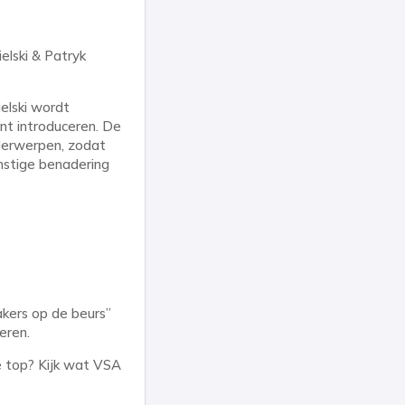
elski & Patryk
elski wordt
nt introduceren. De
nderwerpen, zodat
omstige benadering
akers op de beurs”
eren.
e top? Kijk wat VSA