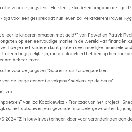
atie voor de jongsten - Hoe leer je kinderen omgaan met geld?
- tijd voor een gesprek dat hun leven zal veranderen! Paweł Rygi
Hoe leer je kinderen omgaan met geld?” van Paweł en Patryk Rygi
jongsten op een eenvoudige manier in de wereld van financiën ku
over hoe je met kinderen kunt praten over moeilijke financiële o
t alleen begrijpelijk zijn, maar ook invloed hebben op hun toek
woord beheer ervan.
atie voor de jongsten “Sparen is als tandenpoetsen
ie van de jonge generatie volgens Sneakers op de beurs”
ańczak
enpoetsen” van Iza Kozakiewicz - Frańczak van het project “Sne
 kijk op het opbouwen van gezonde financiële gewoonten bij jong
 2024 “Zijn jouw investeringen klaar voor veranderingen aan d