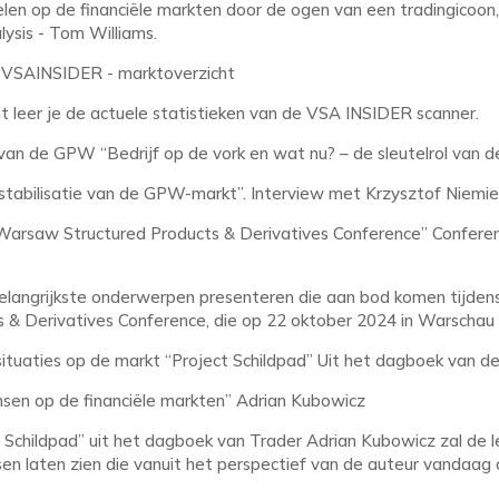
elen op de financiële markten door de ogen van een tradingicoon
ysis - Tom Williams.
 VSAINSIDER - marktoverzicht
ht leer je de actuele statistieken van de VSA INSIDER scanner.
n de GPW “Bedrijf op de vork en wat nu? – de sleutelrol van de
 stabilisatie van de GPW-markt”. Interview met Krzysztof Niemie
arsaw Structured Products & Derivatives Conference” Conferen
 belangrijkste onderwerpen presenteren die aan bod komen tijd
 & Derivatives Conference, die op 22 oktober 2024 in Warschau 
tuaties op de markt “Project Schildpad” Uit het dagboek van d
nsen op de financiële markten” Adrian Kubowicz
t Schildpad” uit het dagboek van Trader Adrian Kubowicz zal de l
en laten zien die vanuit het perspectief van de auteur vandaag 