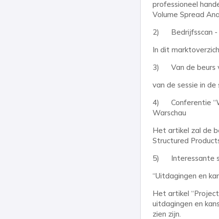
professioneel hand
Volume Spread Anal
2) Bedrijfsscan -
In dit marktoverzic
3) Van de beurs va
van de sessie in de
4) Conferentie “W
Warschau
Het artikel zal de
Structured Products
5) Interessante si
“Uitdagingen en ka
Het artikel “Projec
uitdagingen en kans
zien zijn.