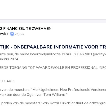
 2 FINANCIEEL TE ZWEMMEN
ewicz
•
2 jaar
IJK - ONBEPAALBARE INFORMATIE VOOR T
harte aan, de online kwartaalpublicatie PRAKTYK RYNKU (praktyk
anuari 2024.
BREDE TOEGANG TOT WAARDEVOLLE EN PROFESSIONAL INF
UITGAVE:
an de meesters: “Marktgeheimen: Hoe Professionals Verdienen,
 Markten door de Ogen van Tom Williams”
e paden van de meesters” van Rafał Glinicki onthult de achtergr