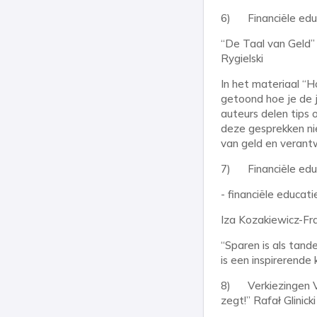
6) Financiële educ
“De Taal van Geld” 
Rygielski
In het materiaal “
getoond hoe je de 
auteurs delen tips 
deze gesprekken nie
van geld en verant
7) Financiële educ
- financiële educat
Iza Kozakiewicz-Fr
“Sparen is als tand
is een inspirerende
8) Verkiezingen VS
zegt!” Rafał Glinicki