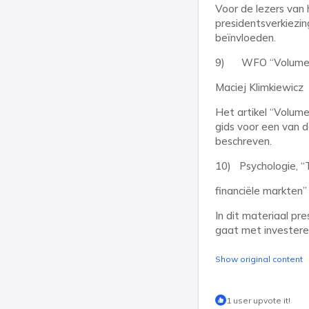
Voor de lezers van
presidentsverkiezin
beïnvloeden.
9) WFO “Volume O
Maciej Klimkiewicz
Het artikel “Volum
gids voor een van d
beschreven.
10) Psychologie, “T
financiële markten
In dit materiaal p
gaat met investere
Show original content
1 user upvote it!