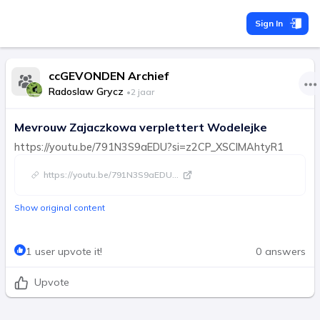
Sign In
ccGEVONDEN Archief
Radoslaw Grycz
•
2 jaar
Mevrouw Zajaczkowa verplettert Wodelejke
https://youtu.be/791N3S9aEDU?si=z2CP_XSCIMAhtyR1
https://youtu.be/791N3S9aEDU
...
Show original content
1 user upvote it!
0 answers
Upvote