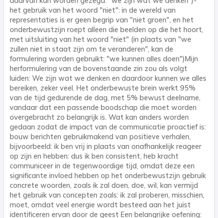
daarvan kan worden gezegd: "we zijn wat we denken")-
het gebruik van het woord "niet": in de wereld van
representaties is er geen begrip van "niet groen", en het
onderbewustzijn roept alleen die beelden op die het hoort,
met uitsluiting van het woord "niet" (in plaats van "we
zullen niet in staat zijn om te veranderen", kan de
formulering worden gebruikt: "we kunnen alles doen")Mijn
herformulering van de bovenstaande zin zou als volgt
luiden: We zijn wat we denken en daardoor kunnen we alles
bereiken, zeker veel. Het onderbewuste brein werkt 95%
van de tijd gedurende de dag, met 5% bewust deelname,
vandaar dat een passende boodschap die moet worden
overgebracht zo belangrijk is. Wat kan anders worden
gedaan zodat de impact van de communicatie proactief is:
bouw berichten gebruikmakend van positieve verhalen,
bijvoorbeeld: ik ben vrij in plaats van onafhankelijk reageer
op zijn en hebben: dus ik ben consistent, heb kracht
communiceer in de tegenwoordige tijd, omdat deze een
significante invloed hebben op het onderbewustzijn gebruik
concrete woorden, zoals ik zal doen, doe, wil, kan vermijd
het gebruik van concepten zoals: ik zal proberen, misschien,
moet, omdat veel energie wordt besteed aan het juist
identificeren ervan door de geest Een belangrijke oefening: