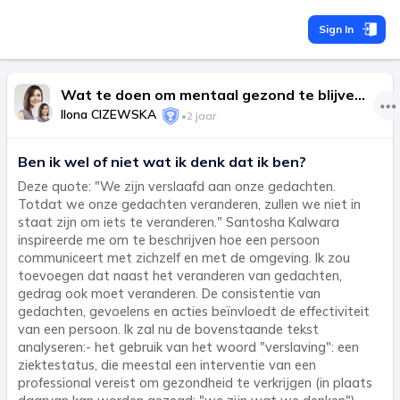
Sign In
Wat te doen om mentaal gezond te blijven?: het belangrijkste is om actie te ondernemen in het leven, in plaats van te proberen.
Ilona CIZEWSKA
•
2 jaar
Ben ik wel of niet wat ik denk dat ik ben?
Deze quote: "We zijn verslaafd aan onze gedachten.
Totdat we onze gedachten veranderen, zullen we niet in
staat zijn om iets te veranderen." Santosha Kalwara
inspireerde me om te beschrijven hoe een persoon
communiceert met zichzelf en met de omgeving. Ik zou
toevoegen dat naast het veranderen van gedachten,
gedrag ook moet veranderen. De consistentie van
gedachten, gevoelens en acties beïnvloedt de effectiviteit
van een persoon. Ik zal nu de bovenstaande tekst
analyseren:- het gebruik van het woord "verslaving": een
ziektestatus, die meestal een interventie van een
professional vereist om gezondheid te verkrijgen (in plaats