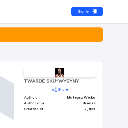
Sign In
TWARDE SKU*WYSYNY
Share
Author
:
Mateusz Wicka
Author rank
:
Bronze
Created at
:
2 jaar