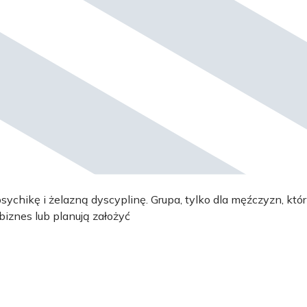
ychikę i żelazną dyscyplinę. Grupa, tylko dla męźczyzn, któr
biznes lub planują założyć