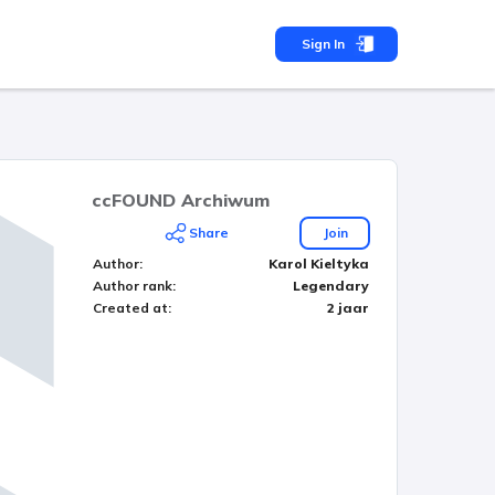
Sign In
ccFOUND Archiwum
Share
Join
Author
:
Karol Kieltyka
Author rank
:
Legendary
Created at
:
2 jaar