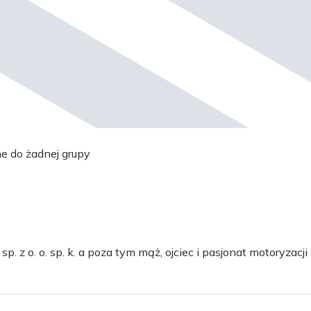
ne do żadnej grupy
 z o. o. sp. k. a poza tym mąż, ojciec i pasjonat motoryzacji