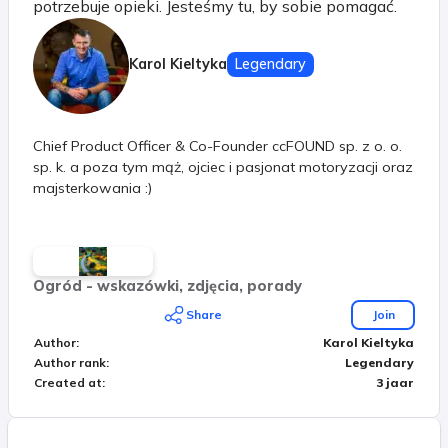
potrzebuje opieki. Jesteśmy tu, by sobie pomagać.
Karol Kieltyka
Legendary
Chief Product Officer & Co-Founder ccFOUND sp. z o. o.
sp. k. a poza tym mąż, ojciec i pasjonat motoryzacji oraz
majsterkowania :)
Ogród - wskazówki, zdjęcia, porady
Share
Join
Author
:
Karol Kieltyka
Author rank
:
Legendary
Created at
:
3 jaar