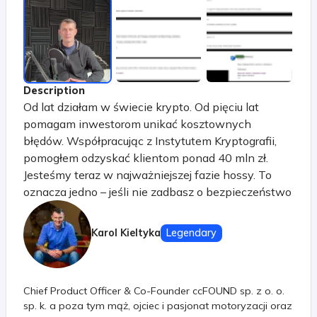
Description
Od lat działam w świecie krypto. Od pięciu lat
pomagam inwestorom unikać kosztownych
błędów. Współpracując z Instytutem Kryptografii,
pomogłem odzyskać klientom ponad 40 mln zł.
Jesteśmy teraz w najważniejszej fazie hossy. To
oznacza jedno – jeśli nie zadbasz o bezpieczeństwo
swoich środków, możesz je stracić szybciej, niż się
spodziewasz.
Karol Kieltyka
Legendary
Chief Product Officer & Co-Founder ccFOUND sp. z o. o.
sp. k. a poza tym mąż, ojciec i pasjonat motoryzacji oraz