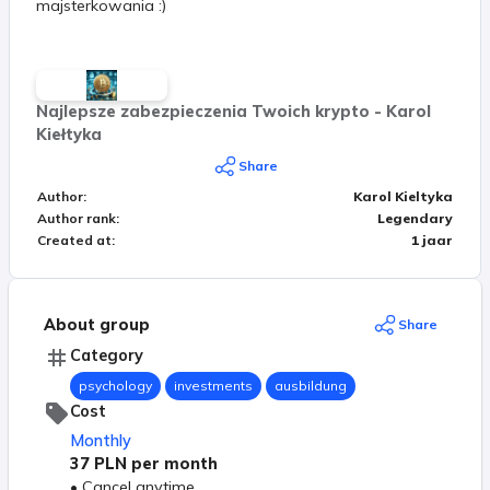
majsterkowania :)
Najlepsze zabezpieczenia Twoich krypto - Karol
Kiełtyka
Share
Author
:
Karol Kieltyka
Author rank
:
Legendary
Created at
:
1 jaar
About group
Share
Category
psychology
investments
ausbildung
Cost
Monthly
37 PLN
per month
•
Cancel anytime