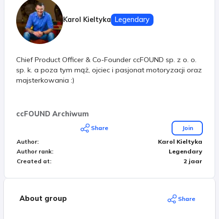
Karol Kieltyka
Legendary
Chief Product Officer & Co-Founder ccFOUND sp. z o. o.
sp. k. a poza tym mąż, ojciec i pasjonat motoryzacji oraz
majsterkowania :)
ccFOUND Archiwum
Share
Join
Author
:
Karol Kieltyka
Author rank
:
Legendary
Created at
:
2 jaar
About group
Share