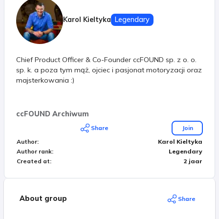
Karol Kieltyka
Legendary
Chief Product Officer & Co-Founder ccFOUND sp. z o. o.
sp. k. a poza tym mąż, ojciec i pasjonat motoryzacji oraz
majsterkowania :)
ccFOUND Archiwum
Share
Join
Author
:
Karol Kieltyka
Author rank
:
Legendary
Created at
:
2 jaar
About group
Share