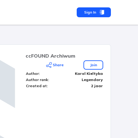
Sign In
ccFOUND Archiwum
Share
Join
Author
:
Karol Kieltyka
Author rank
:
Legendary
Created at
:
2 jaar