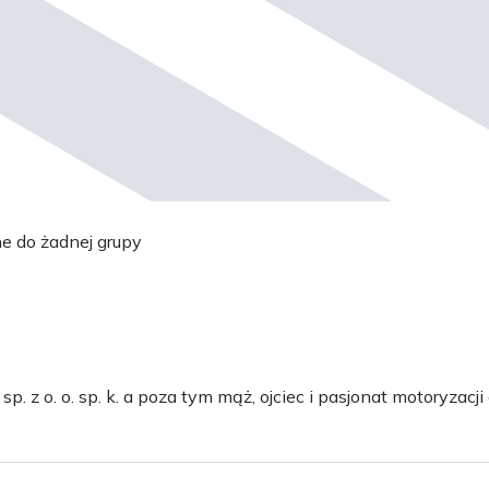
ne do żadnej grupy
 z o. o. sp. k. a poza tym mąż, ojciec i pasjonat motoryzacji