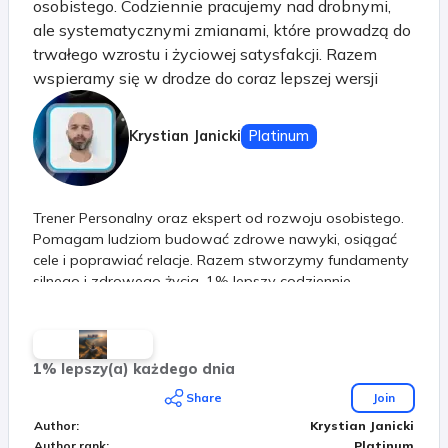
osobistego. Codziennie pracujemy nad drobnymi,
ale systematycznymi zmianami, które prowadzą do
trwałego wzrostu i życiowej satysfakcji. Razem
wspieramy się w drodze do coraz lepszej wersji
siebie! Systematyczność to jest nasz klucz do
sukcesu. Nie ważne jakie tępo obierzesz. Ważne, że
Krystian Janicki
Platinum
kierujesz się do przodu. Razem przejdziemy przez
etapy w naszym życiu. Już nie jesteś sama / sam!
Trener Personalny oraz ekspert od rozwoju osobistego.
Pomagam ludziom budować zdrowe nawyki, osiągać
cele i poprawiać relacje. Razem stworzymy fundamenty
silnego i zdrowego życia. 1% lepszy codziennie
1% lepszy(a) każdego dnia
Share
Join
Author
:
Krystian Janicki
Author rank
:
Platinum