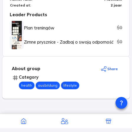
Created at
:
2 jaar
Leader Products
$0
Plan treningów
$0
Zimne prysznice - Zadbaj o swoją odporność
About group
Share
Category
health
ausbildung
lifestyle