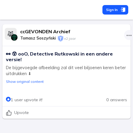
Sign In
ccGEVONDEN Archief
Tomasz Soszyński
•
2 jaar
👀 😲 ooO, Detective Rutkowski in een andere
versie!
De bijgevoegde afbeelding zal dit veel biljoenen keren beter
uitdrukken ⬇
Show original content
1 user upvote it!
0 answers
Upvote