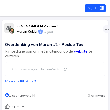
Sign In
ccGEVONDEN Archief
Marcin Kukla
•
2 jaar
Overdenking van Marcin #2 - Poolse Taal
Ik moedig je aan om het materiaal op de
website
te
verteren
https://www.youtube.com/watc
...
Show original content
1 user upvote it!
0 answers
Upvote