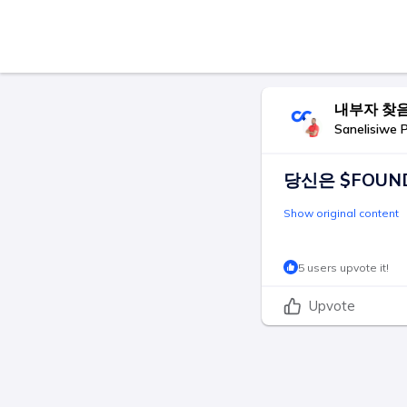
내부자 찾
Sanelisiwe 
당신은 $FOUN
Show original content
5 users upvote it!
Upvote