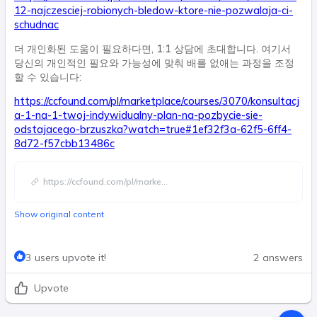
12-najczesciej-robionych-bledow-ktore-nie-pozwalaja-ci-
schudnac
더 개인화된 도움이 필요하다면, 1:1 상담에 초대합니다. 여기서
당신의 개인적인 필요와 가능성에 맞춰 배를 없애는 과정을 조정
할 수 있습니다:
https://ccfound.com/pl/marketplace/courses/3070/konsultacj
a-1-na-1-twoj-indywidualny-plan-na-pozbycie-sie-
odstajacego-brzuszka?watch=true#1ef32f3a-62f5-6ff4-
8d72-f57cbb13486c
https://ccfound.com/pl/marke
...
Show original content
3 users upvote it!
2 answers
Upvote