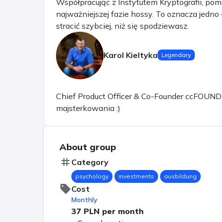
Współpracując z Instytutem Kryptografii, po
najważniejszej fazie hossy. To oznacza jedno
stracić szybciej, niż się spodziewasz.
Karol Kieltyka
Legendary
Chief Product Officer & Co-Founder ccFOUND sp.
majsterkowania :)
About group
Category
psychology
investments
ausbildung
Cost
Monthly
37 PLN
per month