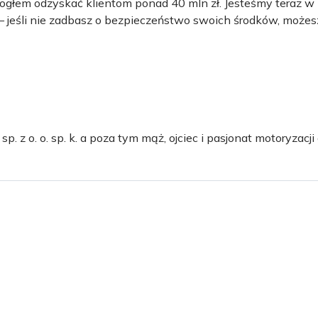
mogłem odzyskać klientom ponad 40 mln zł. Jesteśmy teraz w
 – jeśli nie zadbasz o bezpieczeństwo swoich środków, możesz
 z o. o. sp. k. a poza tym mąż, ojciec i pasjonat motoryzacji