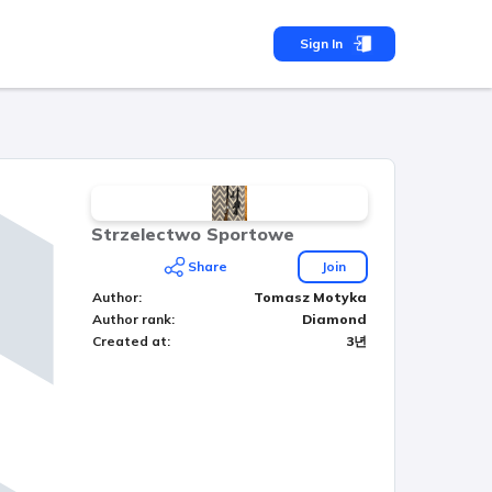
Sign In
Strzelectwo Sportowe
Share
Join
Author
:
Tomasz Motyka
Author rank
:
Diamond
Created at
:
3년