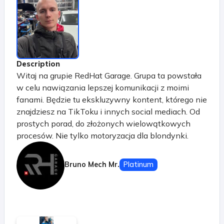
Description
Witaj na grupie RedHat Garage. Grupa ta powstała
w celu nawiązania lepszej komunikacji z moimi
fanami. Będzie tu ekskluzywny kontent, którego nie
znajdziesz na TikToku i innych social mediach. Od
prostych porad, do złożonych wielowątkowych
procesów. Nie tylko motoryzacja dla blondynki.
Motoryzacja dla każdego. Będziecie mogli zadawać
dowolne pytania, a ja będę na nie odpowiadał na
Bruno Mech Mr.
Platinum
live'ach. Będę dzielił się z Wami nie tylko
ciekawostkami z garażu, ale też przygotuję różne
kursy. Będzie ABC motoryzacji czyli wszystko co
powinnaś wiedzieć o swoim pojeździe i o ruchu
drogowym, ale boisz się zapytać swojego męża.