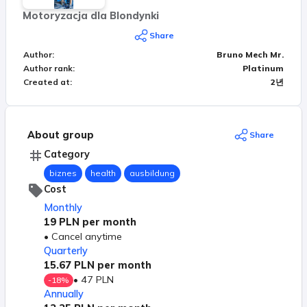
Będzie moja książka: Myśl jak Pan Mechanik (a nie
Motoryzacja dla Blondynki
jak mechanik). Będę też mówił o życiu w Szwajcarii,
Share
o prowadzeniu biznezu w Szwajcarii, o kulturze
Author
:
Bruno Mech Mr.
Szwajcarów. Trochę ciekawostek z życia
Author rank
:
Platinum
prywatnego. Moja codzienność, hobby. Kursy, które
Created at
:
2년
normalnie będą płatne, Ty jako członek grupy
otrzymasz całkowicie za darmo. Zapraszam Cię
serdecznie. Widzimy się na grupie.
About group
Share
Category
biznes
health
ausbildung
Cost
Monthly
19 PLN
per month
•
Cancel anytime
Quarterly
15.67 PLN
per month
•
47 PLN
-
18
%
Annually