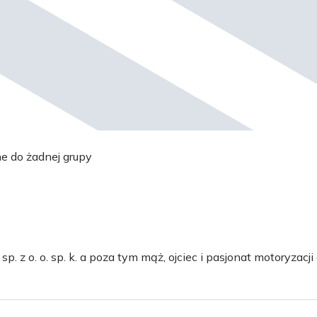
ne do żadnej grupy
 z o. o. sp. k. a poza tym mąż, ojciec i pasjonat motoryzacji