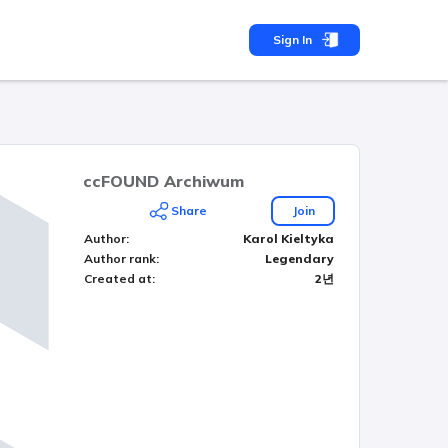
Sign In
ccFOUND Archiwum
Share
Join
Author
:
Karol Kieltyka
Author rank
:
Legendary
Created at
:
2년