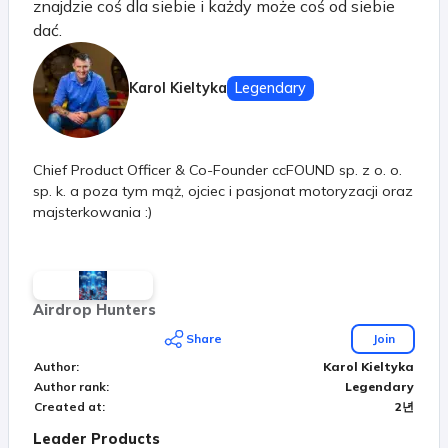
znajdzie coś dla siebie i każdy może coś od siebie
dać.
Karol Kieltyka
Legendary
Chief Product Officer & Co-Founder ccFOUND sp. z o. o.
sp. k. a poza tym mąż, ojciec i pasjonat motoryzacji oraz
majsterkowania :)
Airdrop Hunters
Share
Join
Author
:
Karol Kieltyka
Author rank
:
Legendary
Created at
:
2년
Leader Products