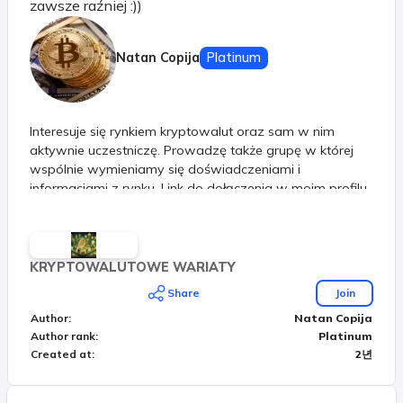
zawsze raźniej :))
Natan Copija
Platinum
Interesuje się rynkiem kryptowalut oraz sam w nim
aktywnie uczestniczę. Prowadzę także grupę w której
wspólnie wymieniamy się doświadczeniami i
informacjami z rynku. Link do dołączenia w moim profilu.
ZAPRASZAM :))
KRYPTOWALUTOWE WARIATY
Share
Join
Author
:
Natan Copija
Author rank
:
Platinum
Created at
:
2년