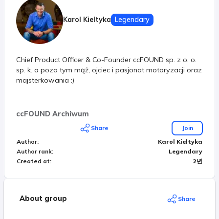
Karol Kieltyka
Legendary
Chief Product Officer & Co-Founder ccFOUND sp. z o. o.
sp. k. a poza tym mąż, ojciec i pasjonat motoryzacji oraz
majsterkowania :)
ccFOUND Archiwum
Share
Join
Author
:
Karol Kieltyka
Author rank
:
Legendary
Created at
:
2년
About group
Share