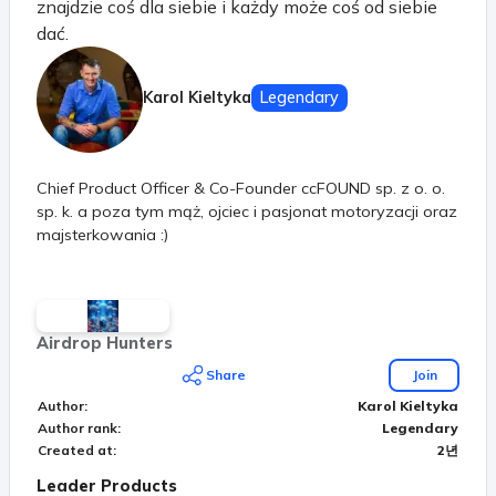
znajdzie coś dla siebie i każdy może coś od siebie
dać.
Karol Kieltyka
Legendary
Chief Product Officer & Co-Founder ccFOUND sp. z o. o.
sp. k. a poza tym mąż, ojciec i pasjonat motoryzacji oraz
majsterkowania :)
Airdrop Hunters
Share
Join
Author
:
Karol Kieltyka
Author rank
:
Legendary
Created at
:
2년
Leader Products