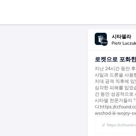
시타델라
Piotr Luczu
로켓으로 포화한
지난 24시간 동안 
사일과 드론을 사용했
지대 공격 직후에 있
심각한 피해를 입었습
간 동안 성공적으로 
시타델 전문가들이 
다:https://ccfound.
wschod-iii-wojny-s
https://ccfound