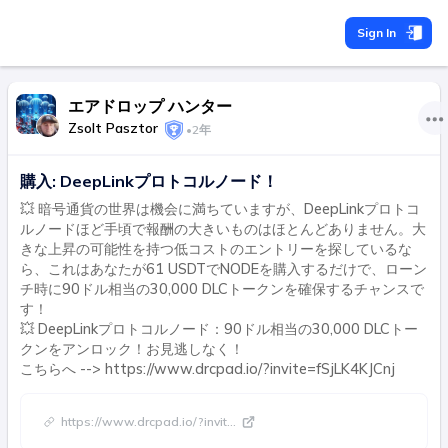
Sign In
エアドロップ ハンター
Zsolt Pasztor
•
2年
購入: DeepLinkプロトコルノード！
💥 暗号通貨の世界は機会に満ちていますが、DeepLinkプロトコ
ルノードほど手頃で報酬の大きいものはほとんどありません。大
きな上昇の可能性を持つ低コストのエントリーを探しているな
ら、これはあなたが61 USDTでNODEを購入するだけで、ローン
チ時に90ドル相当の30,000 DLCトークンを確保するチャンスで
す！
💥 DeepLinkプロトコルノード：90ドル相当の30,000 DLCトー
クンをアンロック！お見逃しなく！
こちらへ --> https://www.drcpad.io/?invite=fSjLK4KJCnj
https://www.drcpad.io/?invit
...