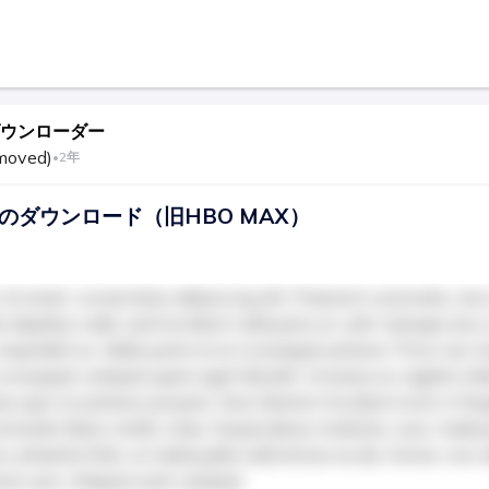
ウンローダー
moved)
•
2年
らのダウンロード（旧HBO MAX）
sit amet, consectetur adipiscing elit. Praesent venenatis, arcu
 dapibus nulla, sed tincidunt nulla justo ac velit. Quisque arcu n
e imperdiet ex. Nulla porta mi ut consequat pretium. Proin nec t
consequat volutpat quam eget blandit. Vivamus ac sagittis tellu
s quis mi pretium posuere. Duis lobortis tincidunt enim in feu
commodo libero mollis vitae. Suspendisse molestie, nunc male
 pharetra felis, ut malesuada nulla lectus eu dui. Donec non ul
tor sem. Aliquam erat volutpat.