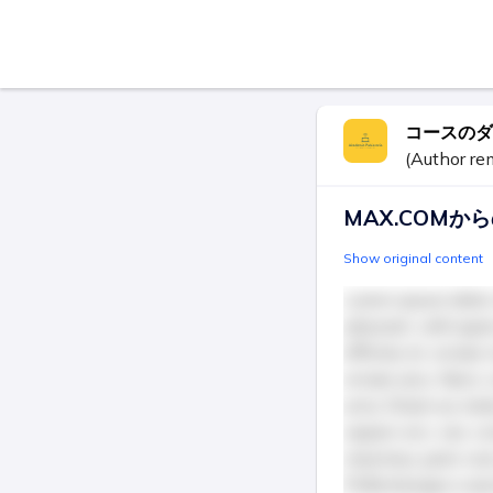
コースのダ
(Author re
MAX.COMか
Show original content
Lorem ipsum dolor 
placerat, velit quam
efficitur et, ornar
ornare arcu. Nunc 
urna. Etiam eu metu
sapien orci, nec 
maximus, justo nunc
Pellentesque a auc