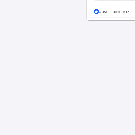
This post is for pa
0 users upvote it!
Join & P