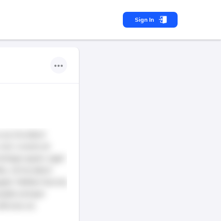
Sign In
 eu tincidunt
isl, viverra at
ristique quam, eget
s, id tincidunt
giat. Nullam lacinia
suada semper
tricies ex.