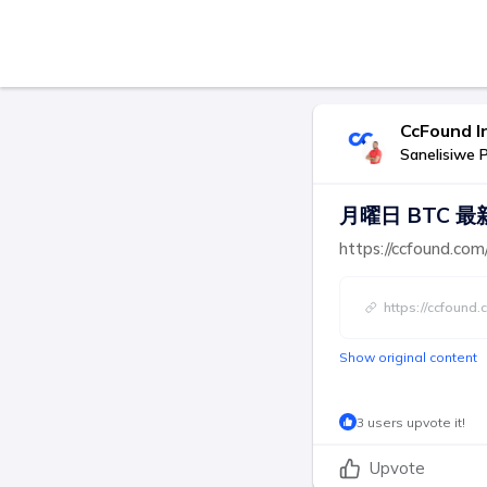
CcFound
Sanelisiwe 
月曜日 BTC 最新
https://ccfound.co
https://ccfound
Show original content
3 users upvote it!
Upvote