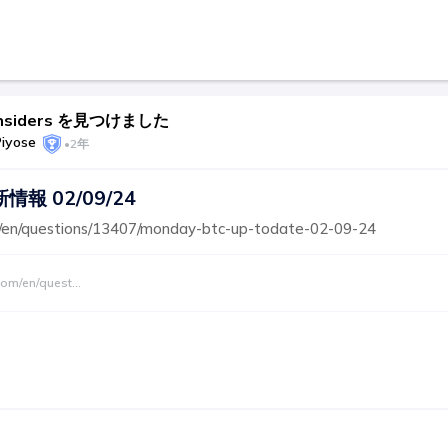
 Insiders を見つけました
Piyose
•
2年
情報 02/09/24
m/en/questions/13407/monday-btc-up-todate-02-09-24
.com/en/quest
...