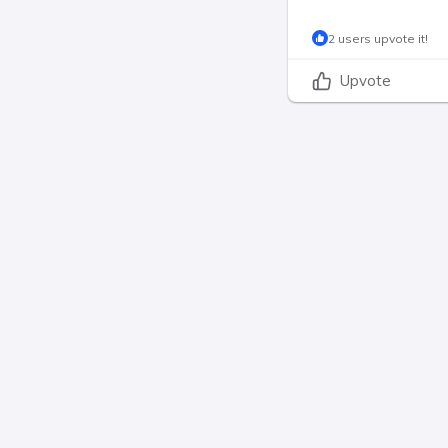
2 users upvote it!
Upvote