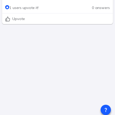
1 users upvote it!
0 answers
Upvote