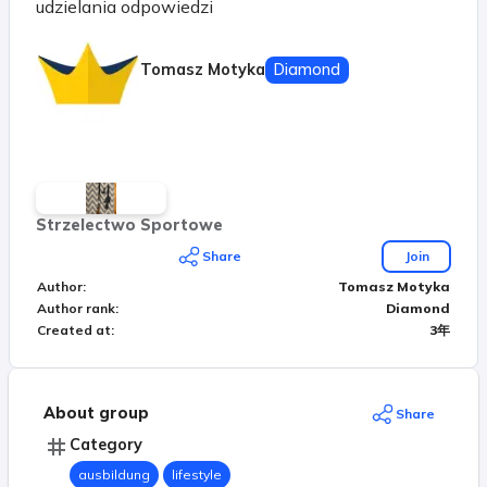
udzielania odpowiedzi
Tomasz Motyka
Diamond
Strzelectwo Sportowe
Share
Join
Author
:
Tomasz Motyka
Author rank
:
Diamond
Created at
:
3年
About group
Share
Category
ausbildung
lifestyle