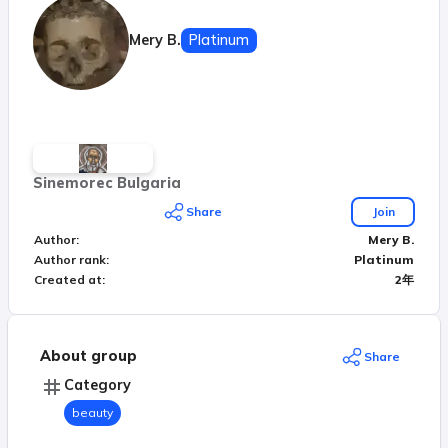
Mery B.
Platinum
Sinemorec Bulgaria
Share
Join
Author
:
Mery B.
Author rank
:
Platinum
Created at
:
2年
About group
Share
Category
beauty