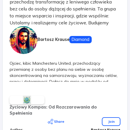
przechodzę transformację z leniwego człowieka
bez celu do osoby dążącej do spełnienia. Ta grupa
to miejsce wsparcia i inspiracji, gdzie wspólnie:
Ustalamy i realizujemy cele życiowe, Budujemy
pozytywny mindset, Przezwyciężamy trudności,
Czerpiemy inspirację z historii sukcesu Jima Rohna i
Bartosz Krause
Diamond
Denzela Washingtona. Znajdziesz tu motywujące
posty, artykuły edukacyjne i wsparcie od innych
członków na podobnej drodze. Dołącz do nas i
Ojciec, kibic Manchesteru United, przechodzący
razem osiągajmy cele oraz szczęście w życiu.
przemianę z osoby bez planu na siebie w osobę
Razem możemy więcej!
skoncentrowaną na samorozwoju, wyznaczaniu celów,
pracy i determinacji. Dołącz do mnie w podróży od
rozczarowania do spełnienia
Życiowy Kompas: Od Rozczarowania do
Spełnienia
Share
Join
Author
:
Bartosz Krause