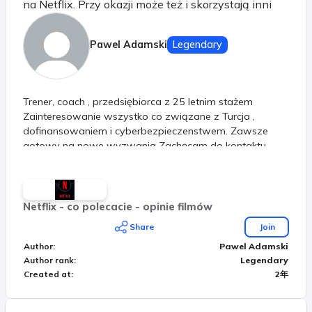
na Netflix. Przy okazji może też i skorzystają inni
Pawel Adamski
Legendary
Trener, coach , przedsiębiorca z 25 letnim stażem
Zainteresowanie wszystko co związane z Turcja ,
dofinansowaniem i cyberbezpieczenstwem. Zawsze
gotowy na nowe wyzwania Zachęcam do kontaktu
Netflix - co polecacie - opinie filmów
Share
Join
Author
:
Pawel Adamski
Author rank
:
Legendary
Created at
:
2年