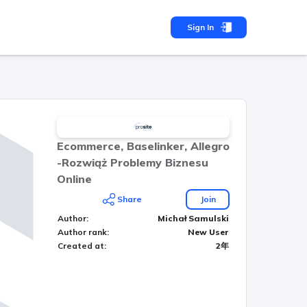
Sign In
Ecommerce, Baselinker, Allegro
-Rozwiąż Problemy Biznesu
Online
Share
Join
Author
:
Michał Samulski
Author rank
:
New User
Created at
:
2年