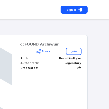
Sign In
ccFOUND Archiwum
Share
Join
Author
:
Karol Kieltyka
Author rank
:
Legendary
Created at
:
2年