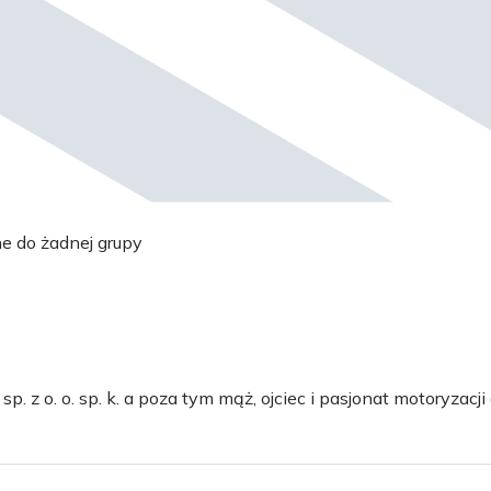
ne do żadnej grupy
 z o. o. sp. k. a poza tym mąż, ojciec i pasjonat motoryzacji