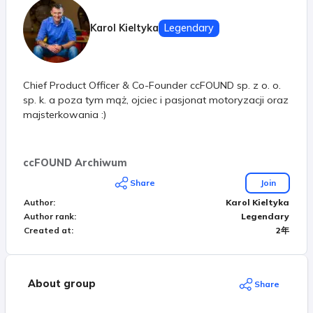
Karol Kieltyka
Legendary
Chief Product Officer & Co-Founder ccFOUND sp. z o. o.
sp. k. a poza tym mąż, ojciec i pasjonat motoryzacji oraz
majsterkowania :)
ccFOUND Archiwum
Share
Join
Author
:
Karol Kieltyka
Author rank
:
Legendary
Created at
:
2年
About group
Share