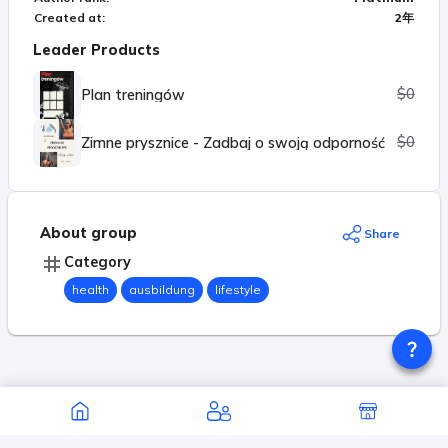
Created at
:
2年
Leader Products
$0
Plan treningów
$0
Zimne prysznice - Zadbaj o swoją odporność
About group
Share
Category
health
ausbildung
lifestyle