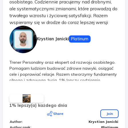
osobistego. Codziennie pracujemy nad drobnymi,
ale systematycznymi zmianami, które prowadzą do
trwałego wzrostu i życiowej satysfakcji. Razem
wspieramy się w drodze do coraz lepszej wersji
siebie! Systematyczność to jest nasz klucz do
sukcesu. Nie ważne jakie tępo obierzesz. Ważne, że
Krystian Janicki
Platinum
kierujesz się do przodu. Razem przejdziemy przez
etapy w naszym życiu. Już nie jesteś sama / sam!
Trener Personalny oraz ekspert od rozwoju osobistego.
Pomagam ludziom budować zdrowe nawyki, osiągać
cele i poprawiać relacje. Razem stworzymy fundamenty
silnego i zdrowego życia. 1% lepszy codziennie
1% lepszy(a) każdego dnia
Share
Join
Author
:
Krystian Janicki
Author rank
:
Platinum