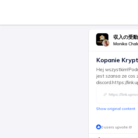
収入の受動
Monika Chal
Kopanie Krypto
Hej wszystkim!Podrz
jest szansa ze cos
discord.https://link
https://link.upro
Show original content
0 users upvote it!