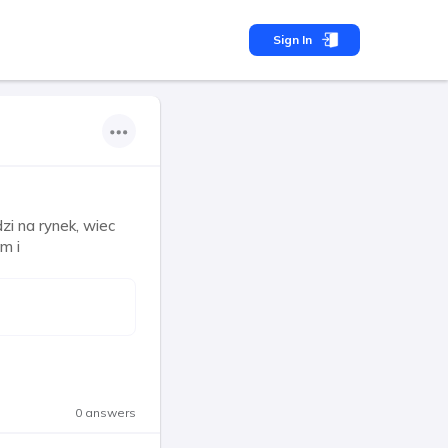
Sign In
zi na rynek, wiec
m i
0 answers