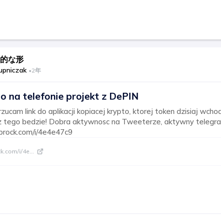
的な形
upniczak
•
2年
 na telefonie projekt z DePIN
ucam link do aplikacji kopiacej krypto, ktorej token dzisiaj wchod
 z tego bedzie! Dobra aktywnosc na Tweeterze, aktywny telegra
.uprock.com/i/4e4e47c9
ck.com/i/4e
...