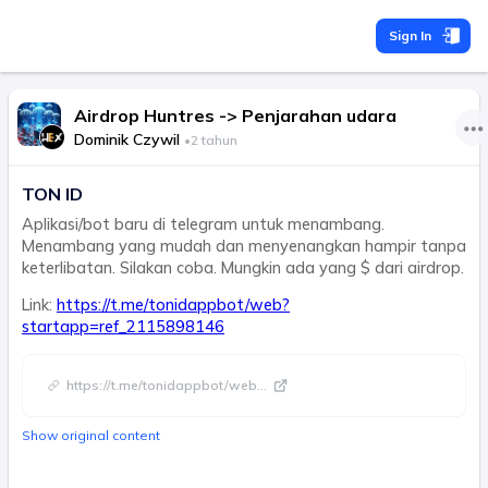
Sign In
Airdrop Huntres -> Penjarahan udara
Dominik Czywil
•
2 tahun
TON ID
Aplikasi/bot baru di telegram untuk menambang.
Menambang yang mudah dan menyenangkan hampir tanpa
keterlibatan. Silakan coba. Mungkin ada yang $ dari airdrop.
Link:
https://t.me/tonidappbot/web?
startapp=ref_2115898146
https://t.me/tonidappbot/web
...
Show original content