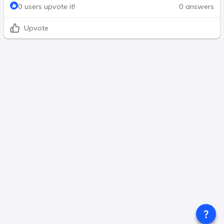
0 users upvote it!
0 answers
Upvote