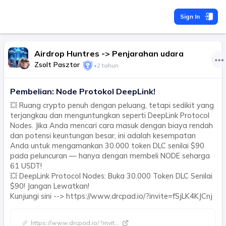
Sign In
Airdrop Huntres -> Penjarahan udara
Zsolt Pasztor
•
2 tahun
Pembelian: Node Protokol DeepLink!
💥 Ruang crypto penuh dengan peluang, tetapi sedikit yang
terjangkau dan menguntungkan seperti DeepLink Protocol
Nodes. Jika Anda mencari cara masuk dengan biaya rendah
dan potensi keuntungan besar, ini adalah kesempatan
Anda untuk mengamankan 30.000 token DLC senilai $90
pada peluncuran — hanya dengan membeli NODE seharga
61 USDT!
💥 DeepLink Protocol Nodes: Buka 30.000 Token DLC Senilai
$90! Jangan Lewatkan!
Kunjungi sini --> https://www.drcpad.io/?invite=fSjLK4KJCnj
https://www.drcpad.io/?invit
...