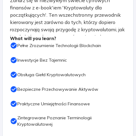
Zanurz się w niezwykłym świecie cyfrowych
finansów z e-book'iem 'Kryptowaluty dla
początkujących'. Ten wszechstronny przewodnik
kierowany jest zarówno do tych, którzy dopiero
rozpoczynają swoją przygodę z kryptowalutami, jak
i tych, którzy chcą poszerzyć swoją wiedzę na
What will you learn?
temat tej fascynującej dziedziny.
Pełne Zrozumienie Technologii Blockchain
Rozpocznij podróż od podstaw, odkrywając
Inwestycje Bez Tajemnic
tajemnice blockchaina i zrozumienie, jak
technologia ta stała się fundamentem dla rewolucji
Obsługa Giełd Kryptowalutowych
finansowej. 'Kryptowaluty dla początkujących'
przeprowadzi Cię przez różnorodne aspekty tego
Bezpieczne Przechowywanie Aktywów
świata, obejmując kryptowaluty i tokeny, od
flagowego Bitcoina (BTC) po różnorodne altcoiny.
Praktyczne Umiejętności Finansowe
Poznaj tajniki analizy technicznej i fundamentalnej,
Zintegrowane Poznanie Terminologii
umożliwiające świadome podejmowanie decyzji
Kryptowalutowej
inwestycyjnych. Zrozum, jak działa świat giełd
kryptowalutowych, naucz się ich terminologii i