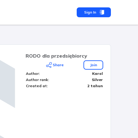
Sign In
RODO dla przedsiębiorcy
Share
Join
Author
:
Karol
Author rank
:
Silver
Created at
:
2 tahun