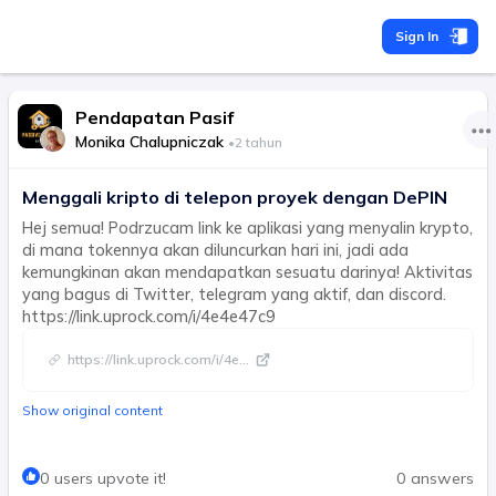
Sign In
Pendapatan Pasif
Monika Chalupniczak
•
2 tahun
Menggali kripto di telepon proyek dengan DePIN
Hej semua! Podrzucam link ke aplikasi yang menyalin krypto,
di mana tokennya akan diluncurkan hari ini, jadi ada
kemungkinan akan mendapatkan sesuatu darinya! Aktivitas
yang bagus di Twitter, telegram yang aktif, dan discord.
https://link.uprock.com/i/4e4e47c9
https://link.uprock.com/i/4e
...
Show original content
0 users upvote it!
0 answers