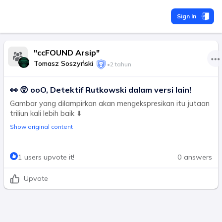
Sign In
"ccFOUND Arsip"
Tomasz Soszyński
•
2 tahun
👀 😲 ooO, Detektif Rutkowski dalam versi lain!
Gambar yang dilampirkan akan mengekspresikan itu jutaan
triliun kali lebih baik ⬇
Show original content
1 users upvote it!
0 answers
Upvote