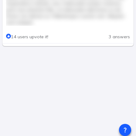
Suspendisse molestie, nunc malesuada semper maximus,
justo nunc pharetra felis, ut malesuada nulla lectus eu dui.
Donec non ultricies ex. Pellentesque a auctor sem. Aliquam
erat volutpat.
This post is for paid members only
14 users upvote it!
3 answers
Join & Pay