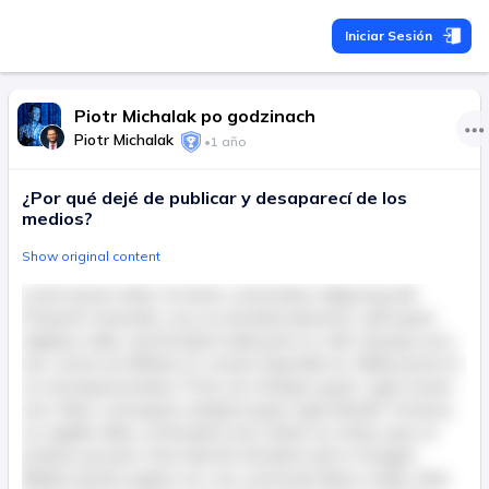
Iniciar Sesión
Piotr Michalak po godzinach
Piotr Michalak
•
1 año
¿Por qué dejé de publicar y desaparecí de los
medios?
Show original content
Lorem ipsum dolor sit amet, consectetur adipiscing elit.
Praesent venenatis, arcu eu tincidunt placerat, velit quam
dapibus nulla, sed tincidunt nulla justo ac velit. Quisque arcu
nisl, viverra at efficitur et, ornare imperdiet ex. Nulla porta mi
ut consequat pretium. Proin nec tristique quam, eget ornare
arcu. Nunc consequat volutpat quam eget blandit. Vivamus
ac sagittis tellus, id tincidunt urna. Etiam eu metus quis mi
pretium posuere. Duis lobortis tincidunt enim in feugiat.
Nullam lacinia sapien orci, nec commodo libero mollis vitae.