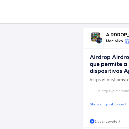
AIRDROP
Mac Miko
Airdrop Airdro
que permite a 
dispositivos A
https://t.me/hams
https://t.me/ha
Show original content
1 user upvote it!