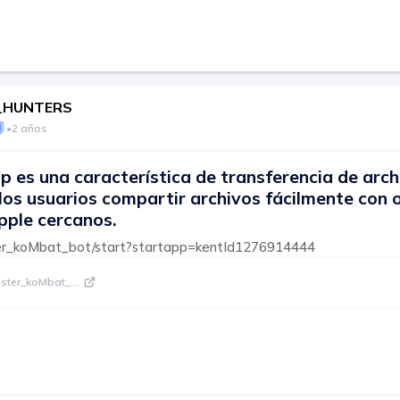
_HUNTERS
•
2 años
p es una característica de transferencia de ar
los usuarios compartir archivos fácilmente con 
pple cercanos.
ter_koMbat_bot/start?startapp=kentId1276914444
mster_koMbat_
...