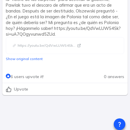
Pawlak tuvo el descaro de afirmar que era un acto de
bandas. Después de ser destituido, Olszewski preguntó -
¿En el juego está la imagen de Polonia tal como debe ser,
de quién debería ser? Mi pregunta es ¿de quién es Polonia
hoy? ¡Háganmelo saber! https://youtu.be/QdVwLUWS4Sk?
si=uA7QOgyvunwd5ZUd.
https://youtu.be/QdVwLUWS4Sk
...
Show original content
6 users upvote it!
0 answers
Upvote