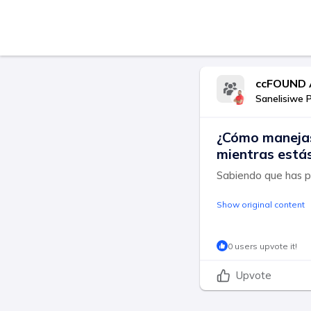
ccFOUND 
Sanelisiwe 
¿Cómo manejas 
mientras está
Sabiendo que has p
Show original content
0 users upvote it!
Upvote