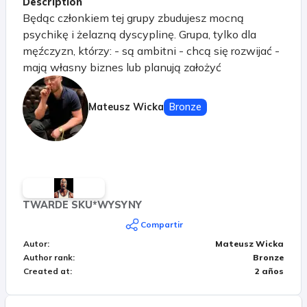
Description
Będąc członkiem tej grupy zbudujesz mocną
psychikę i żelazną dyscyplinę. Grupa, tylko dla
męźczyzn, którzy: - są ambitni - chcą się rozwijać -
mają własny biznes lub planują założyć
Mateusz Wicka
Bronze
TWARDE SKU*WYSYNY
Compartir
Autor
:
Mateusz Wicka
Author rank
:
Bronze
Created at
:
2 años