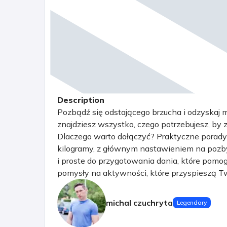
Description
Pozbądź się odstającego brzucha i odzyskaj m
znajdziesz wszystko, czego potrzebujesz, b
Dlaczego warto dołączyć? Praktyczne porady: 
kilogramy, z głównym nastawieniem na pozbyc
i proste do przygotowania dania, które pomogą
pomysły na aktywności, które przyspieszą Tw
Razem jest łatwiej! Znajdziesz tu osoby o p
naszej grupie znajdziesz inspirację, praktycz
michal czuchryta
Legendary
swoją transformację. Nie odkładaj tego na ba
zdrowie jest zawsze dzisiaj! Zapraszam.