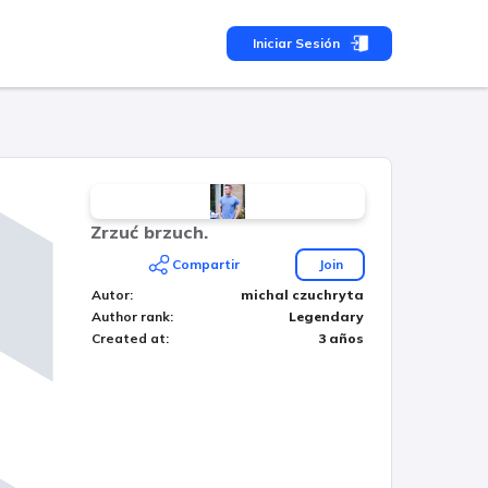
Iniciar Sesión
Zrzuć brzuch.
Compartir
Join
Autor
:
michal czuchryta
Author rank
:
Legendary
Created at
:
3 años