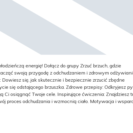
łodzieńczą energię! Dołącz do grupy Zrzuć brzuch, gdzie
y zacząć swoją przygodę z odchudzaniem i zdrowym odżywian
Dowiesz się, jak skutecznie i bezpiecznie zrzucić zbędne
ie się odstającego brzuszka. Zdrowe przepisy: Odkryjesz p
 Ci osiągnąć Twoje cele. Inspirujące ćwiczenia: Znajdziesz t
ój proces odchudzania i wzmocnią ciało. Motywacja i wsparc
odobnych celach i wyzwaniach. Nie musisz tego robić sam! W
ne wskazówki i mnóstwo pozytywnej energii. Dołącz teraz i za
rdziej odpowiedni czas, najlepszy czas żeby zacząć dbać o sw